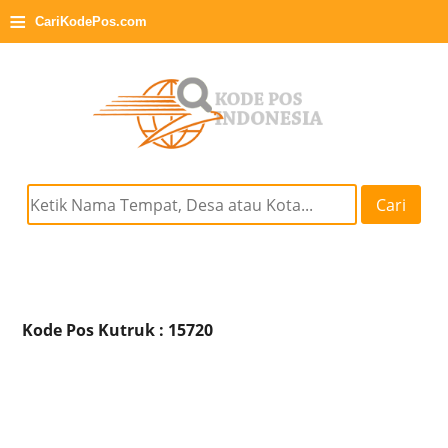
≡
CariKodePos.com
Cari
Kode Pos Kutruk : 15720