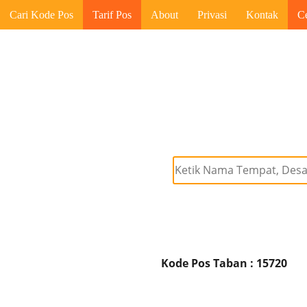
Cari Kode Pos
Tarif Pos
About
Privasi
Kontak
C
Kode Pos Taban : 15720