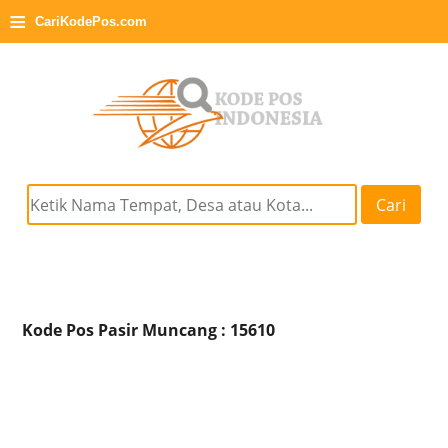
≡
CariKodePos.com
Cari
Kode Pos Pasir Muncang : 15610