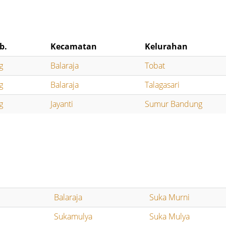
b.
Kecamatan
Kelurahan
g
Balaraja
Tobat
g
Balaraja
Talagasari
g
Jayanti
Sumur Bandung
Balaraja
Suka Murni
Sukamulya
Suka Mulya