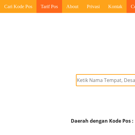
Cari Kode Pos
Tarif Pos
About
Privasi
Kontak
C
Daerah dengan Kode Pos :