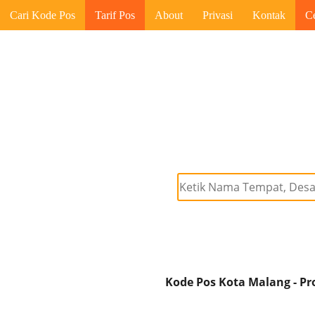
Cari Kode Pos
Tarif Pos
About
Privasi
Kontak
C
Kode Pos Kota Malang - Pr