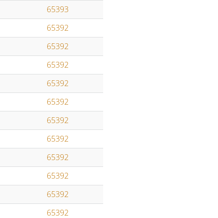
65393
65392
65392
65392
65392
65392
65392
65392
65392
65392
65392
65392