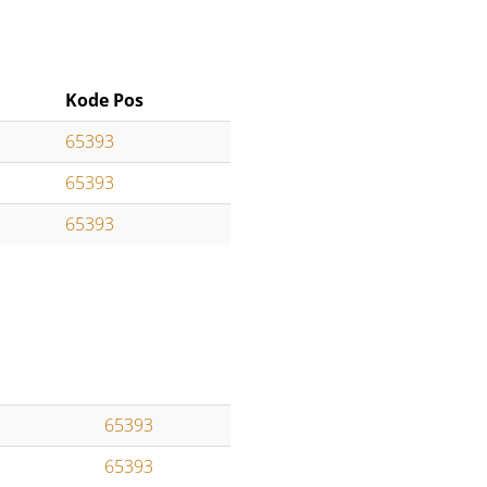
Kode Pos
65393
65393
65393
65393
65393