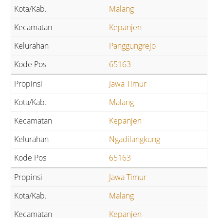
Malang
Kepanjen
Panggungrejo
65163
Jawa Timur
Malang
Kepanjen
Ngadilangkung
65163
Jawa Timur
Malang
Kepanjen