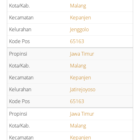
Malang
Kepanjen
Jenggolo
65163
Jawa Timur
Malang
Kepanjen
Jatirejoyoso
65163
Jawa Timur
Malang
Kepanjen