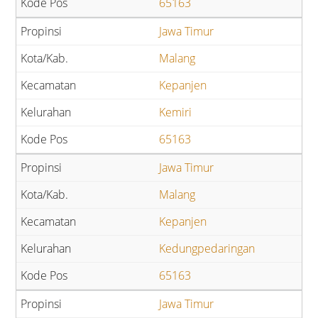
65163
Jawa Timur
Malang
Kepanjen
Kemiri
65163
Jawa Timur
Malang
Kepanjen
Kedungpedaringan
65163
Jawa Timur