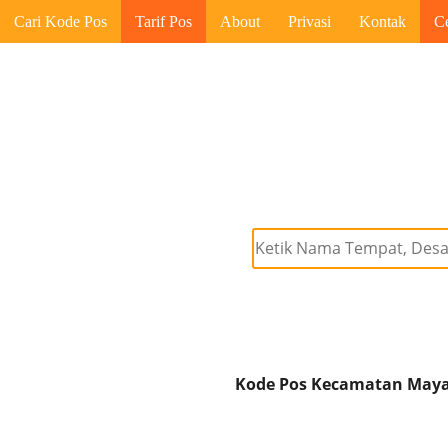
Cari Kode Pos
Tarif Pos
About
Privasi
Kontak
C
Kode Pos Kecamatan Mayan