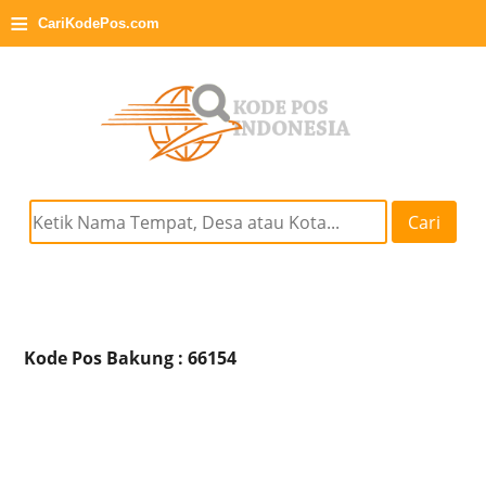
≡
CariKodePos.com
Cari
Kode Pos Bakung : 66154