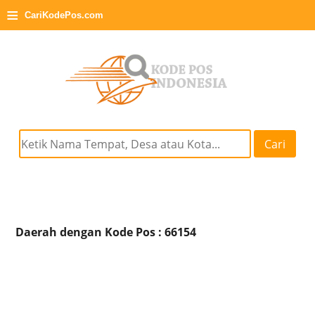
≡
CariKodePos.com
Cari
Daerah dengan Kode Pos : 66154