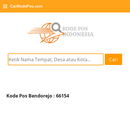
≡
CariKodePos.com
Cari
Kode Pos Bendorejo : 66154