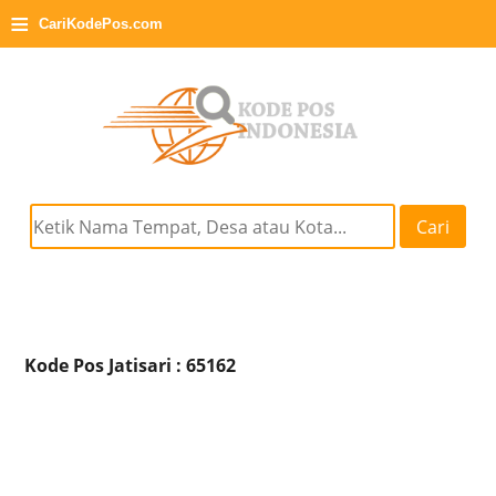
≡
CariKodePos.com
Cari
Kode Pos Jatisari : 65162