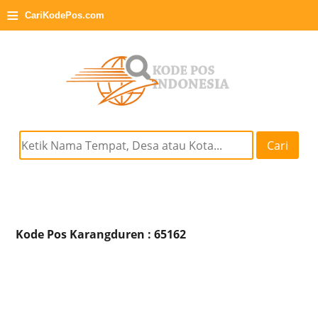
≡
CariKodePos.com
Cari
Kode Pos Karangduren : 65162