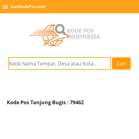
≡
CariKodePos.com
Cari
Kode Pos Tanjung Bugis : 79462