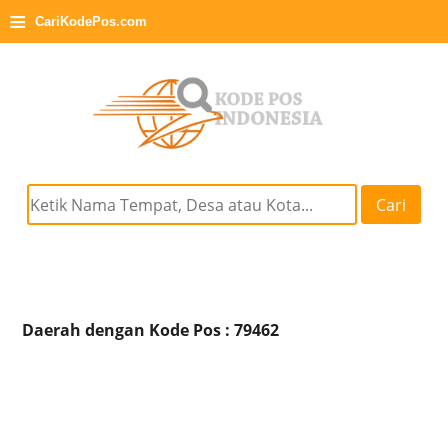
≡
CariKodePos.com
Cari
Daerah dengan Kode Pos : 79462