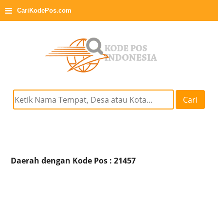
≡
CariKodePos.com
Cari
Daerah dengan Kode Pos : 21457