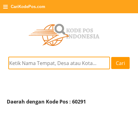
≡
CariKodePos.com
Cari
Daerah dengan Kode Pos : 60291