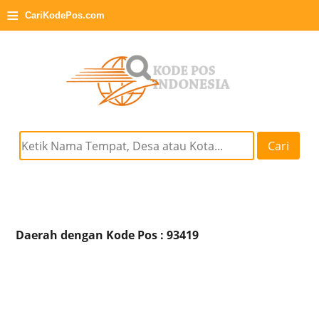
≡
CariKodePos.com
Cari
Daerah dengan Kode Pos : 93419