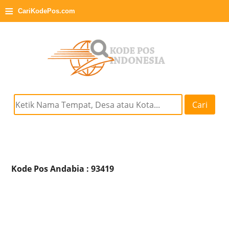
≡
CariKodePos.com
Cari
Kode Pos Andabia : 93419