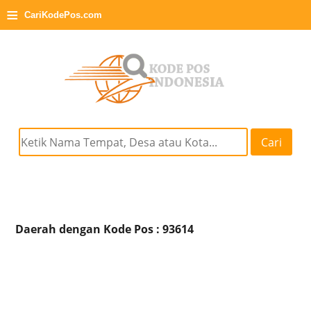
≡
CariKodePos.com
Cari
Daerah dengan Kode Pos : 93614