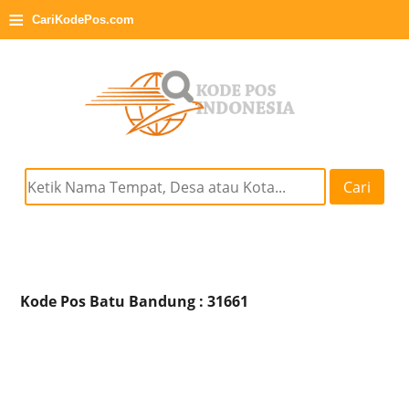
≡
CariKodePos.com
Cari
Kode Pos Batu Bandung : 31661