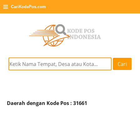
≡
CariKodePos.com
Cari
Daerah dengan Kode Pos : 31661