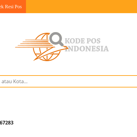
ek Resi Pos
 67283