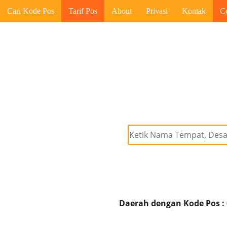
Cari Kode Pos
Tarif Pos
About
Privasi
Kontak
C
Daerah dengan Kode Pos :