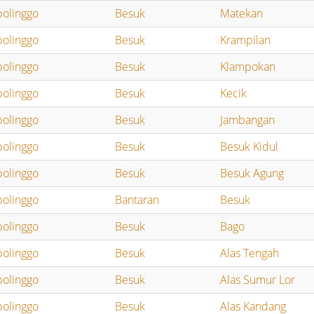
bolinggo
Besuk
Matekan
bolinggo
Besuk
Krampilan
bolinggo
Besuk
Klampokan
bolinggo
Besuk
Kecik
bolinggo
Besuk
Jambangan
bolinggo
Besuk
Besuk Kidul
bolinggo
Besuk
Besuk Agung
bolinggo
Bantaran
Besuk
bolinggo
Besuk
Bago
bolinggo
Besuk
Alas Tengah
bolinggo
Besuk
Alas Sumur Lor
bolinggo
Besuk
Alas Kandang